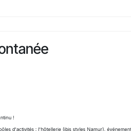
pontanée
ntinu !
ôles d'activités : l'hôtellerie (ibis styles Namur), événement